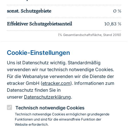
sonst. Schutzgebiete
0
%
Effektiver Schutzgebietsanteil
10,83
%
(% Gesamtlandschaftsfläche, Stand 2010)
Cookie-Einstellungen
Informationen zur Seite
Uns ist Datenschutz wichtig. Standardmäßig
verwenden wir nur technisch notwendige Cookies.
Fußzeile
Kontakt zum BfN
Für die Webanalyse verwenden wir die Dienste der
Kontaktformular
etracker GmbH (
etracker.com
). Informationen zum
Datenschutz finden Sie in
Erklärung zur Barrierefreiheit
unserer
Datenschutzerklärung
.
Impressum
Technisch notwendige Cookies
Technisch notwendige Cookies ermöglichen grundlegende
Datenschutz
Funktionen und sind für die einwandfreie Funktion der
Website erforderlich.