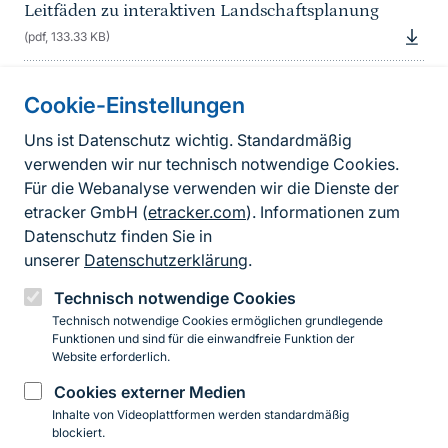
Leitfäden zu interaktiven Landschaftsplanung
(pdf, 133.33 KB)
Cookie-Einstellungen
Informationen zur Seite
Uns ist Datenschutz wichtig. Standardmäßig
verwenden wir nur technisch notwendige Cookies.
Fußzeile
Kontakt zum BfN
Für die Webanalyse verwenden wir die Dienste der
Kontaktformular
etracker GmbH (
etracker.com
). Informationen zum
Datenschutz finden Sie in
Erklärung zur Barrierefreiheit
unserer
Datenschutzerklärung
.
Impressum
Technisch notwendige Cookies
Technisch notwendige Cookies ermöglichen grundlegende
Datenschutz
Funktionen und sind für die einwandfreie Funktion der
Website erforderlich.
Cookies externer Medien
Instagram
Facebook
YouTube
LinkedIn
Mastodon
Bluesky
Inhalte von Videoplattformen werden standardmäßig
blockiert.