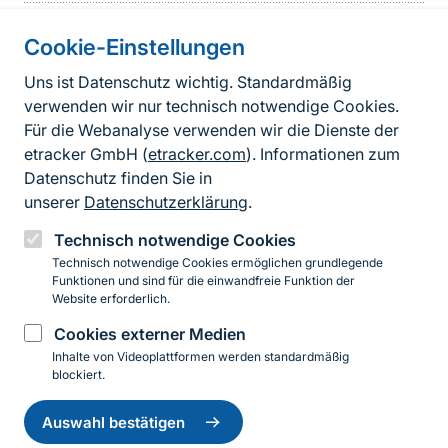
Cookie-Einstellungen
Informationen zur Seite
Uns ist Datenschutz wichtig. Standardmäßig
verwenden wir nur technisch notwendige Cookies.
Fußzeile
Kontakt zum BfN
Für die Webanalyse verwenden wir die Dienste der
Kontaktformular
etracker GmbH (
etracker.com
). Informationen zum
Datenschutz finden Sie in
Erklärung zur Barrierefreiheit
unserer
Datenschutzerklärung
.
Impressum
Technisch notwendige Cookies
Technisch notwendige Cookies ermöglichen grundlegende
Datenschutz
Funktionen und sind für die einwandfreie Funktion der
Website erforderlich.
Cookies externer Medien
Instagram
Facebook
YouTube
LinkedIn
Mastodon
Bluesky
Inhalte von Videoplattformen werden standardmäßig
blockiert.
Einwilligung
© 2026 Bundesamt für Naturschutz
zurückziehen
Auswahl bestätigen