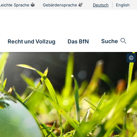
Leichte Sprache
Gebärdensprache
Deutsch
English
Sprachums
Suche
Recht und Vollzug
Das BfN