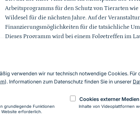
Arbeitsprogramms für den Schutz von Tierarten wie
Wildesel für die nächsten Jahre. Auf der Veranstalt
Finanzierungsmöglichkeiten für die tatsächliche Um
Dieses Programm wird bei einem Folgetreffen im Lau
der nächsten Vertragsstaatenkonferenz der CMS zur
mäßig verwenden wir nur technisch notwendige Cookies. Für
Weiterführende Informationen
om
). Informationen zum Datenschutz finden Sie in unserer
Da
Cookies externer Medien
Technical Workshop for the Central Asian Mammal
en grundlegende Funktionen
Inhalte von Videoplattformen w
 Website erforderlich.
ung
hen