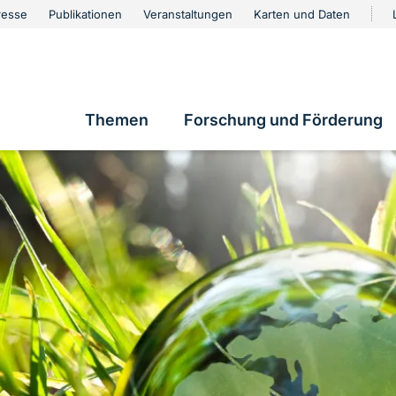
urschutz
resse
Publikationen
Veranstaltungen
Karten und Daten
vigation
Themen
Forschung und Förderung
Hauptnavigation