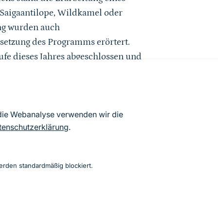
 Saigaantilope, Wildkamel oder
ung wurden auch
setzung des Programms erörtert.
fe dieses Jahres abgeschlossen und
 Genehmigung vorgelegt.
 die Webanalyse verwenden wir die
tenschutzerklärung
.
s Initiative
erden standardmäßig blockiert.