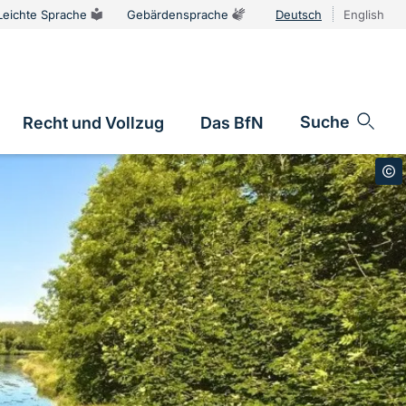
Leichte Sprache
Gebärdensprache
Deutsch
English
Sprachums
Suche
Recht und Vollzug
Das BfN