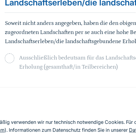
Landschaftserleben/die landsch
Soweit nicht anders angegeben, haben die den obig
zugeordneten Landschaften per se auch eine hohe B
Landschaftserleben/die landschaftsgebundene Erho
Ausschließlich bedeutsam für das Landschaft
Erholung (gesamthaft/in Teilbereichen)
Sprungmarke
Abgrenzung
FFH-Gebiete „Großer Ettersberg“ sowie „Ilmtal zwi
mäßig verwenden wir nur technisch notwendige Cookies. Für
Buchfarter Wald“ (Teilbereiche), Morphologie/Wal
om
). Informationen zum Datenschutz finden Sie in unserer
Da
Merkmale wie Altstadt Weimar. Kranichfeld, Tonndo