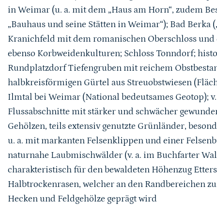
in Weimar (u. a. mit dem „Haus am Horn“, zudem B
„Bauhaus und seine Stätten in Weimar“); Bad Berka 
Kranichfeld mit dem romanischen Oberschloss und d
ebenso Korbweidenkulturen; Schloss Tonndorf; histo
Rundplatzdorf Tiefengruben mit reichem Obstbestan
halbkreisförmigen Gürtel aus Streuobstwiesen (Flä
Ilmtal bei Weimar (National bedeutsames Geotop); v.
Flussabschnitte mit stärker und schwächer gewunde
Gehölzen, teils extensiv genutzte Grünländer,
besonde
u. a. mit markanten Felsenklippen und einer Felsenb
naturnahe Laubmischwälder (v. a. im Buchfarter Wal
charakteristisch für den bewaldeten Höhenzug Etter
Halbtrockenrasen, welcher an den Randbereichen zus
Hecken und Feldgehölze geprägt wird