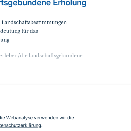
aftsgebundene Erholung
en Landschaftsbestimmungen
edeutung für das
lung.
serleben/die landschaftsgebundene
schen Bad Berka und Weimar mit
 die Webanalyse verwenden wir die
dausdehnung, Einbindung wertgebender
tenschutzerklärung
.
rf, Talhänge usw.
(DTK,
DGM, Luftbild)