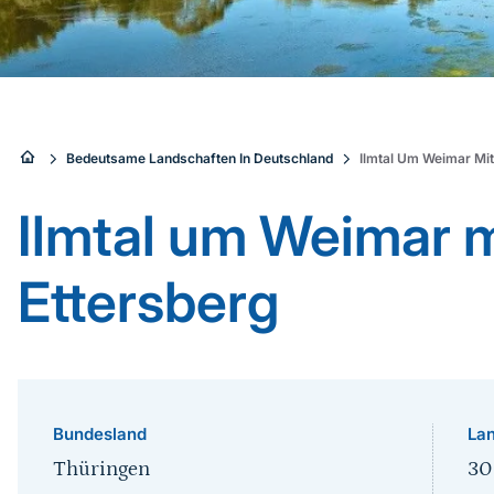
Sie
Bedeutsame Landschaften In Deutschland
Ilmtal Um Weimar Mi
sind
Ilmtal um Weimar 
hier:
Ettersberg
Bundesland
Lan
Thüringen
30