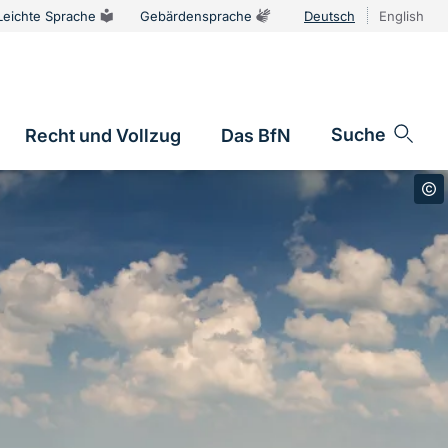
Leichte Sprache
Gebärdensprache
Deutsch
English
Sprachums
Suche
Recht und Vollzug
Das BfN