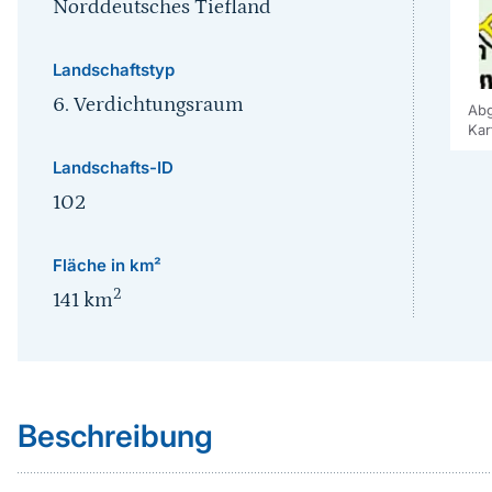
Norddeutsches Tiefland
Landschaftstyp
6. Verdichtungsraum
Abg
Kar
Landschafts-ID
102
Fläche in km²
2
141
km
Sprungmarke
Beschreibung