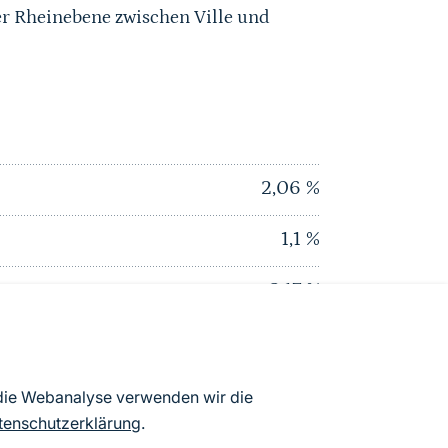
r Rheinebene zwischen Ville und
2,06
%
1,1
%
3,17
%
0
%
0
%
 die Webanalyse verwenden wir die
tenschutzerklärung
.
3,2
%