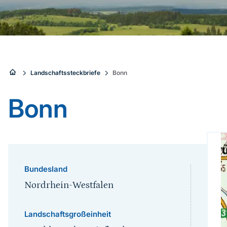
Sie
Landschaftssteckbriefe
Bonn
sind
Bonn
hier:
Bundesland
Nordrhein-Westfalen
Landschaftsgroßeinheit