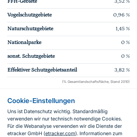
FFH-Gebiete
3,52
%
Vogelschutzgebiete
0,96
%
Naturschutzgebiete
1,45
%
Nationalparke
0
%
sonst. Schutzgebiete
0
%
Effektiver Schutzgebietsanteil
3,82
%
(% Gesamtlandschaftsfläche, Stand 2010)
Cookie-Einstellungen
Informationen zur Seite
Uns ist Datenschutz wichtig. Standardmäßig
verwenden wir nur technisch notwendige Cookies.
Fußzeile
Kontakt zum BfN
Für die Webanalyse verwenden wir die Dienste der
Kontaktformular
etracker GmbH (
etracker.com
). Informationen zum