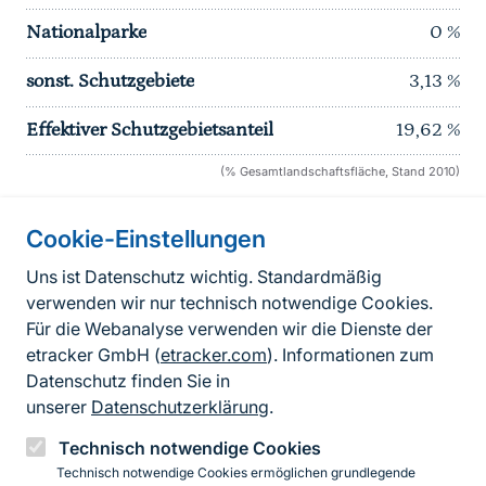
Nationalparke
0
%
sonst. Schutzgebiete
3,13
%
Effektiver Schutzgebietsanteil
19,62
%
(% Gesamtlandschaftsfläche, Stand 2010)
Cookie-Einstellungen
Informationen zur Seite
Uns ist Datenschutz wichtig. Standardmäßig
verwenden wir nur technisch notwendige Cookies.
Fußzeile
Kontakt zum BfN
Für die Webanalyse verwenden wir die Dienste der
Kontaktformular
etracker GmbH (
etracker.com
). Informationen zum
Datenschutz finden Sie in
Erklärung zur Barrierefreiheit
unserer
Datenschutzerklärung
.
Impressum
Technisch notwendige Cookies
Technisch notwendige Cookies ermöglichen grundlegende
Datenschutz