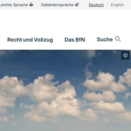
Leichte Sprache
Gebärdensprache
Deutsch
English
Sprachums
Suche
Recht und Vollzug
Das BfN