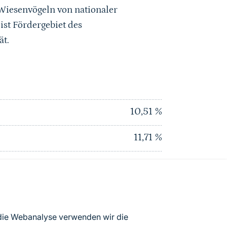
 Wiesenvögeln von nationaler
ist Fördergebiet des
ät.
10,51
%
11,71
%
12,8
%
0
%
0
%
 die Webanalyse verwenden wir die