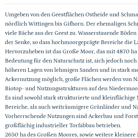
Umgeben von den Geestflächen Ostheide und Schmarlo
nördlich Wittingen bis Gifhorn. Der ehemaligen Sc
viele Bäche aus der Geest zu. Wasserstauende Böde
der Senke, so dass hochmoorgeprägte Bereiche die La
Hervorzuheben ist das Große Moor, das mit 4870 h
Bedeutung für den Naturschutz ist, sich jedoch noch
höheren Lagen von lehmigen Sanden und in stark mel
Ackernutzung möglich, große Flächen werden von 
Biotop- und Nutzungsstrukturen auf den Niedermoors
Es sind sowohl stark strukturierte und kleinflächig
Bereiche, als auch weiträumigere Grünländer und Na
Vorherrschende Nutzungen sind Ackerbau und Forstw
großflächig industrieller Torfabbau betrieben.
2650 ha des Großen Moores, sowie weitere kleinere 