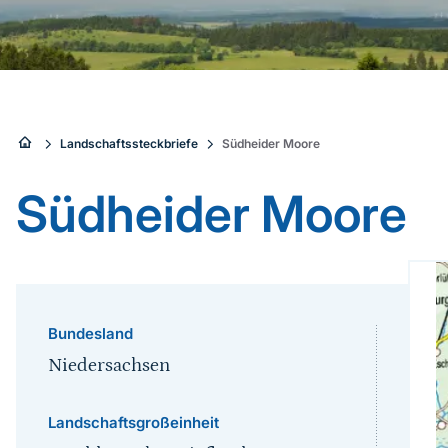
Sie
Landschaftssteckbriefe
Südheider Moore
sind
Südheider Moore
hier:
Bundesland
Niedersachsen
Landschaftsgroßeinheit