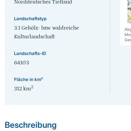
Norddeutsches Tiefland
Landschaftstyp
3.1 Gehölz- bzw. waldreiche
Abg
Moo
Kulturlandschaft
Geo
Landschafts-ID
64103
Fläche in km²
2
312
km
Sprungmarke
Beschreibung