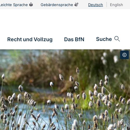
Leichte Sprache
Gebärdensprache
Deutsch
English
Sprachums
Suche
Recht und Vollzug
Das BfN