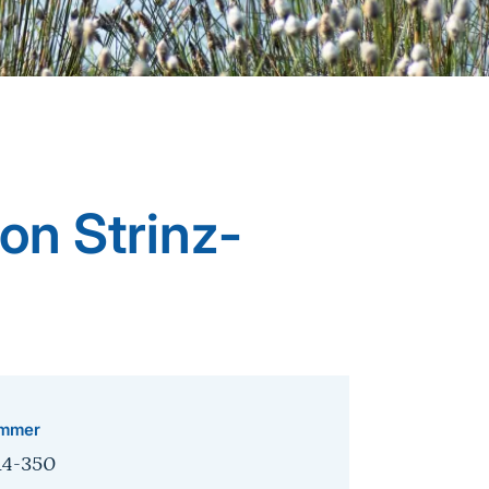
n Strinz-
mmer
14-350