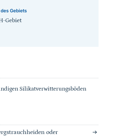
 des Gebiets
H-Gebiet
ndigen Silikatverwitterungsböden
rgstrauchheiden oder