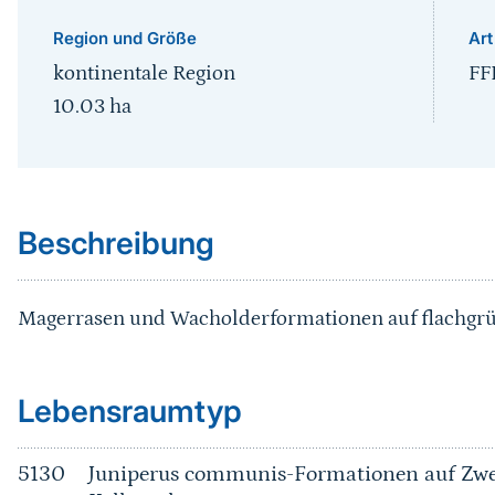
Region und Größe
Art
kontinentale Region
FF
10.03
ha
Sprungmarke
Beschreibung
Magerrasen und Wacholderformationen auf flachgrü
Sprungmarke
Lebensraumtyp
5130
Juniperus communis-Formationen auf Zwe