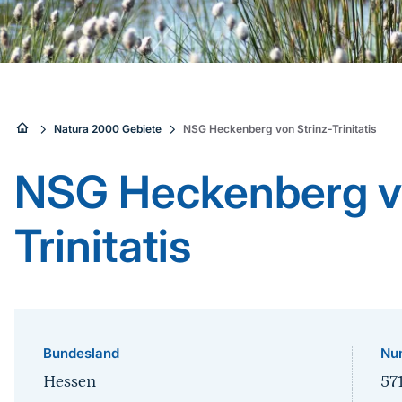
Sie
Natura 2000 Gebiete
NSG Heckenberg von Strinz-Trinitatis
sind
NSG Heckenberg vo
hier:
Trinitatis
Bundesland
Nu
Hessen
57