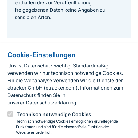
enthalten die zur Veröffentlichung
freigegebenen Daten keine Angaben zu
sensiblen Arten.
Cookie-Einstellungen
Informationen zur Seite
Uns ist Datenschutz wichtig. Standardmäßig
verwenden wir nur technisch notwendige Cookies.
Fußzeile
Kontakt zum BfN
Für die Webanalyse verwenden wir die Dienste der
Kontaktformular
etracker GmbH (
etracker.com
). Informationen zum
Datenschutz finden Sie in
Erklärung zur Barrierefreiheit
unserer
Datenschutzerklärung
.
Impressum
Technisch notwendige Cookies
Technisch notwendige Cookies ermöglichen grundlegende
Datenschutz
Funktionen und sind für die einwandfreie Funktion der
Website erforderlich.