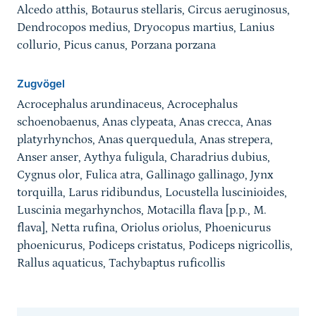
Alcedo atthis, Botaurus stellaris, Circus aeruginosus,
Dendrocopos medius, Dryocopus martius, Lanius
collurio, Picus canus, Porzana porzana
Zugvögel
Acrocephalus arundinaceus, Acrocephalus
schoenobaenus, Anas clypeata, Anas crecca, Anas
platyrhynchos, Anas querquedula, Anas strepera,
Anser anser, Aythya fuligula, Charadrius dubius,
Cygnus olor, Fulica atra, Gallinago gallinago, Jynx
torquilla, Larus ridibundus, Locustella luscinioides,
Luscinia megarhynchos, Motacilla flava [p.p., M.
flava], Netta rufina, Oriolus oriolus, Phoenicurus
phoenicurus, Podiceps cristatus, Podiceps nigricollis,
Rallus aquaticus, Tachybaptus ruficollis