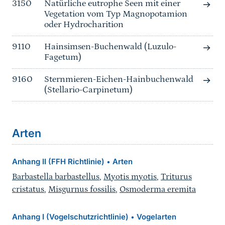
3150
Natürliche eutrophe Seen mit einer
Vegetation vom Typ Magnopotamion
oder Hydrocharition
9110
Hainsimsen-Buchenwald (Luzulo-
Fagetum)
9160
Sternmieren-Eichen-Hainbuchenwald
(Stellario-Carpinetum)
Arten
Anhang II (FFH Richtlinie)
Arten
•
Barbastella barbastellus
,
Myotis myotis
,
Triturus
cristatus
,
Misgurnus fossilis
,
Osmoderma eremita
Anhang I (Vogelschutzrichtlinie)
Vogelarten
•