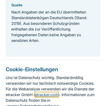
Quelle
Nach Angaben der an die EU übermittelten
Standarddatenbögen Deutschlands (Stand:
2019). Aus besonderen Schutzgründen
enthalten die zur Veröffentlichung
freigegebenen Daten keine Angaben zu
sensiblen Arten.
Cookie-Einstellungen
Informationen zur Seite
Uns ist Datenschutz wichtig. Standardmäßig
verwenden wir nur technisch notwendige Cookies.
Fußzeile
Kontakt zum BfN
Für die Webanalyse verwenden wir die Dienste der
Kontaktformular
etracker GmbH (
etracker.com
). Informationen zum
Datenschutz finden Sie in
Erklärung zur Barrierefreiheit