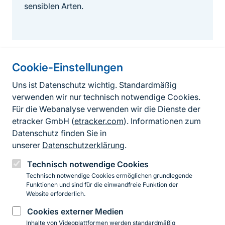
sensiblen Arten.
Cookie-Einstellungen
Informationen zur Seite
Uns ist Datenschutz wichtig. Standardmäßig
verwenden wir nur technisch notwendige Cookies.
Fußzeile
Kontakt zum BfN
Für die Webanalyse verwenden wir die Dienste der
Kontaktformular
etracker GmbH (
etracker.com
). Informationen zum
Datenschutz finden Sie in
Erklärung zur Barrierefreiheit
unserer
Datenschutzerklärung
.
Impressum
Technisch notwendige Cookies
Technisch notwendige Cookies ermöglichen grundlegende
Datenschutz
Funktionen und sind für die einwandfreie Funktion der
Website erforderlich.
Cookies externer Medien
Instagram
Facebook
YouTube
LinkedIn
Mastodon
Bluesky
Inhalte von Videoplattformen werden standardmäßig