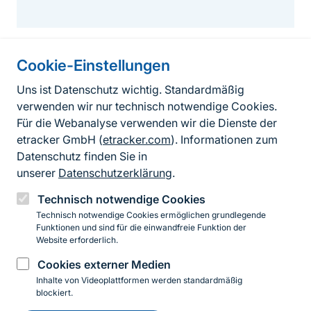
Cookie-Einstellungen
Informationen zur Seite
Uns ist Datenschutz wichtig. Standardmäßig
verwenden wir nur technisch notwendige Cookies.
Fußzeile
Kontakt zum BfN
Für die Webanalyse verwenden wir die Dienste der
Kontaktformular
etracker GmbH (
etracker.com
). Informationen zum
Datenschutz finden Sie in
Erklärung zur Barrierefreiheit
unserer
Datenschutzerklärung
.
Impressum
Technisch notwendige Cookies
Technisch notwendige Cookies ermöglichen grundlegende
Datenschutz
Funktionen und sind für die einwandfreie Funktion der
Website erforderlich.
Cookies externer Medien
Instagram
Facebook
YouTube
LinkedIn
Mastodon
Bluesky
Inhalte von Videoplattformen werden standardmäßig
blockiert.
Einwilligung