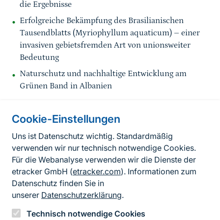
die Ergebnisse
Erfolgreiche Bekämpfung des Brasilianischen
Tausendblatts (Myriophyllum aquaticum) – einer
invasiven gebietsfremden Art von unionsweiter
Bedeutung
Naturschutz und nachhaltige Entwicklung am
Grünen Band in Albanien
Cookie-Einstellungen
Informationen zur Seite
Uns ist Datenschutz wichtig. Standardmäßig
verwenden wir nur technisch notwendige Cookies.
Fußzeile
Kontakt zum BfN
Für die Webanalyse verwenden wir die Dienste der
Kontaktformular
etracker GmbH (
etracker.com
). Informationen zum
Datenschutz finden Sie in
Erklärung zur Barrierefreiheit
unserer
Datenschutzerklärung
.
Impressum
Technisch notwendige Cookies