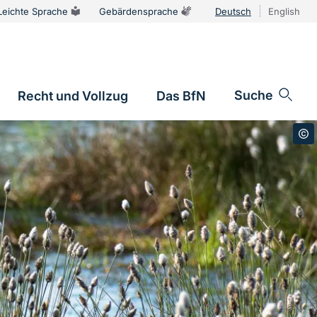
Leichte Sprache
Gebärdensprache
Deutsch
English
Sprachums
Suche
Recht und Vollzug
Das BfN