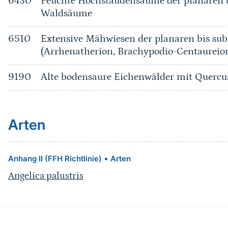
6430
Feuchte Hochstaudensäume der planaren b
Waldsäume
6510
Extensive Mähwiesen der planaren bis su
(Arrhenatherion, Brachypodio-Centaureio
9190
Alte bodensaure Eichenwälder mit Quercu
Arten
•
Anhang II (FFH Richtlinie)
Arten
Angelica palustris