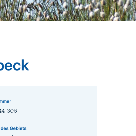
beck
mmer
44-305
 des Gebiets