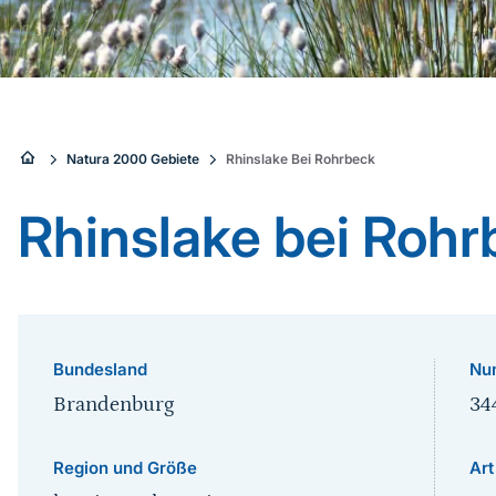
Sie
Natura 2000 Gebiete
Rhinslake Bei Rohrbeck
sind
Rhinslake bei Rohr
hier:
Bundesland
Nu
Brandenburg
34
Region und Größe
Art