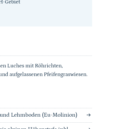
H-Gebiet
n Luches mit Röhrichten,
nd aufgelassenen Pfeifengraswiesen.
n und Lehmboden (Eu-Molinion)