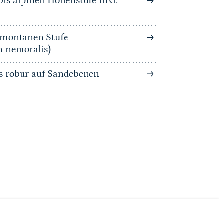
is alpinen Höhenstufe inkl.
bmontanen Stufe
n nemoralis)
s robur auf Sandebenen