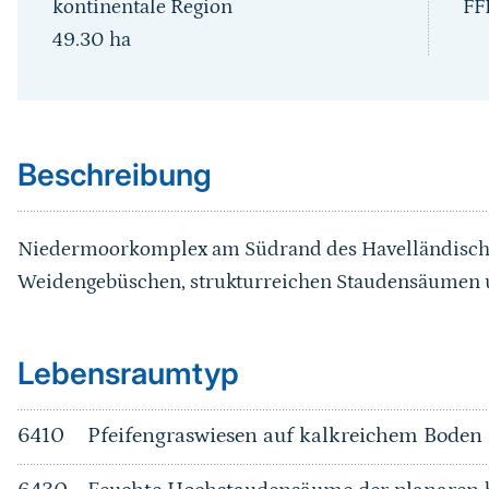
kontinentale Region
FF
49.30
ha
Sprungmarke
Beschreibung
Niedermoorkomplex am Südrand des Havelländische
Weidengebüschen, strukturreichen Staudensäumen u
Sprungmarke
Lebensraumtyp
6410
Pfeifengraswiesen auf kalkreichem Bode