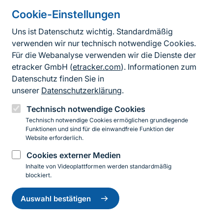
Cookie-Einstellungen
Informationen zur Seite
Uns ist Datenschutz wichtig. Standardmäßig
verwenden wir nur technisch notwendige Cookies.
Fußzeile
Kontakt zum BfN
Für die Webanalyse verwenden wir die Dienste der
Kontaktformular
etracker GmbH (
etracker.com
). Informationen zum
Datenschutz finden Sie in
Erklärung zur Barrierefreiheit
unserer
Datenschutzerklärung
.
Impressum
Technisch notwendige Cookies
Technisch notwendige Cookies ermöglichen grundlegende
Datenschutz
Funktionen und sind für die einwandfreie Funktion der
Website erforderlich.
Cookies externer Medien
Instagram
Facebook
YouTube
LinkedIn
Mastodon
Bluesky
Inhalte von Videoplattformen werden standardmäßig
blockiert.
Einwilligung
© 2026 Bundesamt für Naturschutz
zurückziehen
Auswahl bestätigen