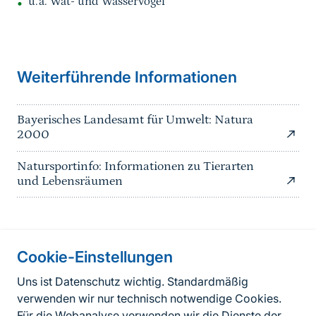
u.a. Wat- und Wasservögel
Weiterführende Informationen
Bayerisches Landesamt für Umwelt: Natura
2000
Natursportinfo: Informationen zu Tierarten
und Lebensräumen
Cookie-Einstellungen
Informationen zur Seite
Uns ist Datenschutz wichtig. Standardmäßig
verwenden wir nur technisch notwendige Cookies.
Fußzeile
Kontakt zum BfN
Für die Webanalyse verwenden wir die Dienste der