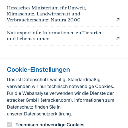
Hessisches Ministerium für Umwelt,
Klimaschutz, Landwirtschaft und
Verbraucherschutz: Natura 2000
Natursportinfo: Informationen zu Tierarten
und Lebensräumen
Cookie-Einstellungen
Informationen zur Seite
Uns ist Datenschutz wichtig. Standardmäßig
verwenden wir nur technisch notwendige Cookies.
Fußzeile
Kontakt zum BfN
Für die Webanalyse verwenden wir die Dienste der
Kontaktformular
etracker GmbH (
etracker.com
). Informationen zum
Datenschutz finden Sie in
Erklärung zur Barrierefreiheit
unserer
Datenschutzerklärung
.
Impressum
Technisch notwendige Cookies