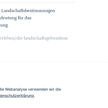
en Landschaftsbestimmungen
edeutung für das
lung.
serleben/die landschaftsgebundene
chmoorflächen des Bourtanger
 die Webanalyse verwenden wir die
 der Naturparkgrenze „Bourtanger
tenschutzerklärung
.
-Nord-Kanal“)
,
BAB 31