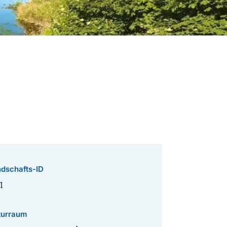
dschafts-ID
1
turraum