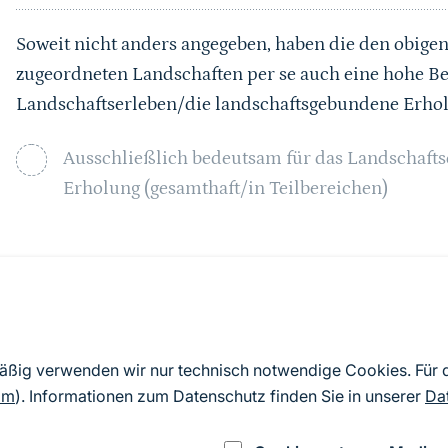
Soweit nicht anders angegeben, haben die den obig
zugeordneten Landschaften per se auch eine hohe B
Landschaftserleben/die landschaftsgebundene Erho
Ausschließlich bedeutsam für das Landschaft
Erholung (gesamthaft/in Teilbereichen)
Sprungmarke
Abgrenzung
Zusammenführung der drei Kulissen „naturnahe Ho
mäßig verwenden wir nur technisch notwendige Cookies. Für
Moores“ (Hochgürtel et al. 2017) unter Bezugnahme
om
). Informationen zum Datenschutz finden Sie in unserer
Da
Moor-Bargerveen“ bzw. der Topographie (hier: „Süd