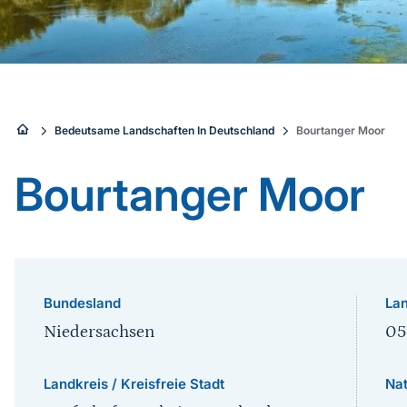
Sie
Bedeutsame Landschaften In Deutschland
Bourtanger Moor
sind
Bourtanger Moor
hier:
Bundesland
Lan
Niedersachsen
05
Landkreis / Kreisfreie Stadt
Na