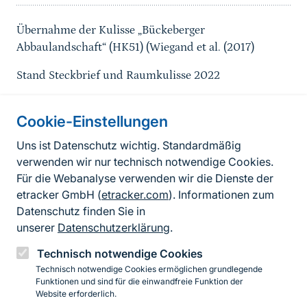
Übernahme der Kulisse „Bückeberger
Abbaulandschaft“ (HK51) (Wiegand et al. (2017)
Stand Steckbrief und Raumkulisse 2022
Cookie-Einstellungen
Informationen zur Seite
Uns ist Datenschutz wichtig. Standardmäßig
verwenden wir nur technisch notwendige Cookies.
Fußzeile
Kontakt zum BfN
Für die Webanalyse verwenden wir die Dienste der
Kontaktformular
etracker GmbH (
etracker.com
). Informationen zum
Datenschutz finden Sie in
Erklärung zur Barrierefreiheit
unserer
Datenschutzerklärung
.
Impressum
Technisch notwendige Cookies
Technisch notwendige Cookies ermöglichen grundlegende
Datenschutz
Funktionen und sind für die einwandfreie Funktion der
Website erforderlich.