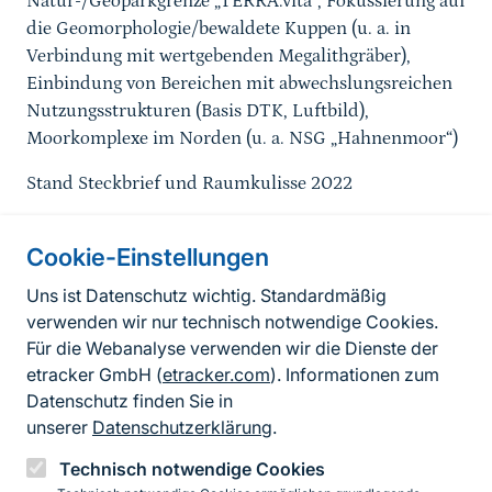
Natur-/Geoparkgrenze „TERRA.vita“, Fokussierung auf
die Geomorphologie/bewaldete Kuppen (u. a. in
Verbindung mit wertgebenden Megalithgräber),
Einbindung von Bereichen mit abwechslungsreichen
Nutzungsstrukturen (Basis DTK, Luftbild),
Moorkomplexe im Norden (u. a. NSG „Hahnenmoor“)
Stand Steckbrief und Raumkulisse 2022
Cookie-Einstellungen
Informationen zur Seite
Uns ist Datenschutz wichtig. Standardmäßig
verwenden wir nur technisch notwendige Cookies.
Fußzeile
Kontakt zum BfN
Für die Webanalyse verwenden wir die Dienste der
Kontaktformular
etracker GmbH (
etracker.com
). Informationen zum
Datenschutz finden Sie in
Erklärung zur Barrierefreiheit
unserer
Datenschutzerklärung
.
Impressum
Technisch notwendige Cookies