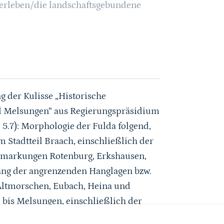
serleben/die landschaftsgebundene
g der Kulisse „Historische
nd Melsungen“ aus Regierungspräsidium
 5.7)
: Morphologie der Fulda folgend,
 Stadtteil Braach, einschließlich der
emarkungen Rotenburg, Erkshausen,
lang der angrenzenden Hanglagen bzw.
ltmorschen, Eubach, Heina und
l bis Melsungen, einschließlich der
ngen und Waldränder auf der Strecke