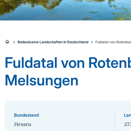
Sie
Bedeutsame Landschaften In Deutschland
Fuldatal von Rotenb
sind
Fuldatal von Roten
hier:
Melsungen
Bundesland
Lan
Hessen
27