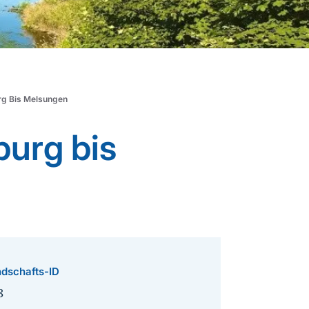
urg Bis Melsungen
burg bis
dschafts-ID
3