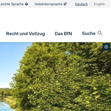
Leichte Sprache
Gebärdensprache
Deutsch
English
Sprachums
Suche
Recht und Vollzug
Das BfN