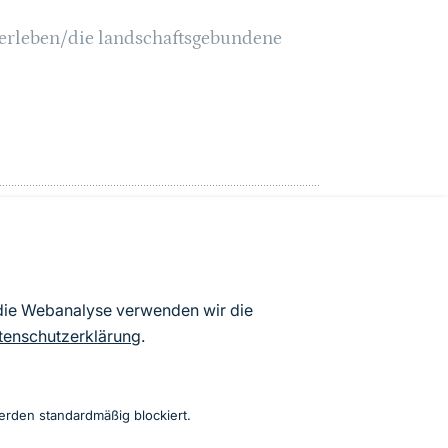
serleben/die landschaftsgebundene
 (B 500) bis einschließlich Baden-
 „Schliffkopf“ und „Kniebis-
kern von Freudenstadt mit
 die Webanalyse verwenden wir die
belasteten Murgtals in Baiersbronn-
tenschutzerklärung
.
 einschließlich Gernsbach
erden standardmäßig blockiert.