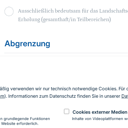
Ausschließlich bedeutsam für das Landschaft
Erholung (gesamthaft/in Teilbereichen)
Sprungmarke
Abgrenzung
Nationalpark im Nordwesten, Schwarzwaldhochstraße
Baden im Westen/Nordwesten, Nationalpark bzw. NSG
Alexanderschanze“ im Südwesten, historischer Stadt
mäßig verwenden wir nur technisch notwendige Cookies. Für
Plenterwälder im Südosten, Ausschluss des verkehrs
om
). Informationen zum Datenschutz finden Sie in unserer
Da
Mitteltal, UZVR100 (BfN 2010) im Osten, im Norden
Cookies externer Medien
Stand Steckbrief und Raumkulisse 2022
en grundlegende Funktionen
Inhalte von Videoplattformen w
 Website erforderlich.