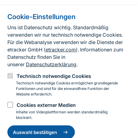
Cookie-Einstellungen
Informationen zur Seite
Uns ist Datenschutz wichtig. Standardmäßig
verwenden wir nur technisch notwendige Cookies.
Fußzeile
Kontakt zum BfN
Für die Webanalyse verwenden wir die Dienste der
Kontaktformular
etracker GmbH (
etracker.com
). Informationen zum
Datenschutz finden Sie in
Erklärung zur Barrierefreiheit
unserer
Datenschutzerklärung
.
Impressum
Technisch notwendige Cookies
Technisch notwendige Cookies ermöglichen grundlegende
Datenschutz
Funktionen und sind für die einwandfreie Funktion der
Website erforderlich.
Cookies externer Medien
Instagram
Facebook
YouTube
LinkedIn
Mastodon
Bluesky
Inhalte von Videoplattformen werden standardmäßig
blockiert.
Einwilligung
© 2026 Bundesamt für Naturschutz
zurückziehen
Auswahl bestätigen