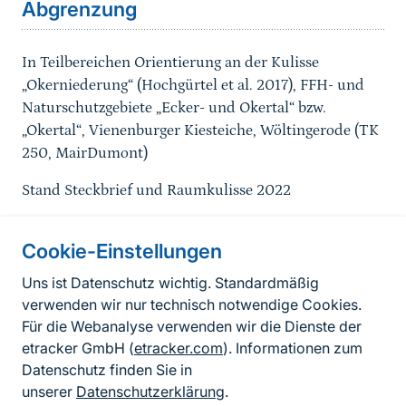
Abgrenzung
In Teilbereichen Orientierung an der Kulisse
„Okerniederung“ (Hochgürtel et al. 2017), FFH- und
Naturschutzgebiete „Ecker- und Okertal“ bzw.
„Okertal“, Vienenburger Kiesteiche, Wöltingerode (TK
250, MairDumont)
Stand Steckbrief und Raumkulisse 2022
Cookie-Einstellungen
Informationen zur Seite
Uns ist Datenschutz wichtig. Standardmäßig
verwenden wir nur technisch notwendige Cookies.
Fußzeile
Kontakt zum BfN
Für die Webanalyse verwenden wir die Dienste der
Kontaktformular
etracker GmbH (
etracker.com
). Informationen zum
Datenschutz finden Sie in
Erklärung zur Barrierefreiheit
unserer
Datenschutzerklärung
.