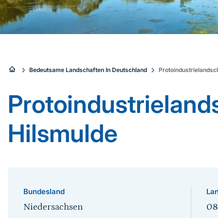
Sie
Bedeutsame Landschaften In Deutschland
Protoindustrielandsc
sind
Protoindustrieland
hier:
Hilsmulde
Bundesland
Lan
Niedersachsen
08