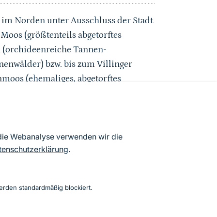
, im Norden unter Ausschluss der Stadt
Moos (größtenteils abgetorftes
 (orchideenreiche Tannen-
nenwälder) bzw. bis zum Villinger
nmoos (ehemaliges, abgetorftes
flächiges Feucht- und Nassgrünland)
zte Fichten-Tannenwälder mit
 unter Ausschluss der Stadt
 die Webanalyse verwenden wir die
s, im Osten bis zur stark
tenschutzerklärung
.
erden standardmäßig blockiert.