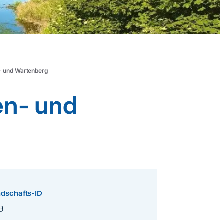
n- und Wartenberg
en- und
dschafts-ID
9