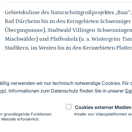
Gebietskulisse des Naturschutzgroßprojektes „Baar“
Bad Dürrheim bis zu den Kerngebieten Schwenniger 
Übergangsmoor), Stadtwald Villingen-Schwenningen
Mischwälder) und Pfaffenholz (u. a. Wintergrün-Tan
Stadtkern, im Westen bis zu den Kerngebieten Platte
Hochmoor mit großer Biotopvielfalt), Bregtal (groß
und Deggenreuschen-Rauschachen (buchendurchset
Massenvorkommen seltener Moderhumus-Orchideen)
mäßig verwenden wir nur technisch notwendige Cookies. Für
Donaueschingen, im Süden entlang des Baar-Albrande
om
). Informationen zum Datenschutz finden Sie in unserer
Da
verkehrsbelasteten BAB 81
Cookies externer Medien
Stand Steckbrief und Raumkulisse 2018
en grundlegende Funktionen
Inhalte von Videoplattformen w
 Website erforderlich.
ung