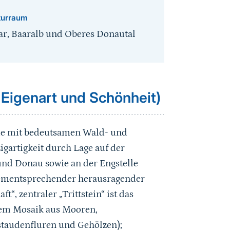
turraum
ar, Baaralb und Oberes Donautal
 Eigenart und Schönheit)
lde mit bedeutsamen Wald- und
gartigkeit durch Lage auf der
nd Donau sowie an der Engstelle
ementsprechender herausragender
, zentraler „Trittstein“ ist das
nem Mosaik aus Mooren,
taudenfluren und Gehölzen);