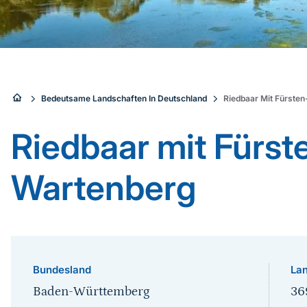
Sie
Bedeutsame Landschaften In Deutschland
Riedbaar Mit Fürste
sind
Riedbaar mit Fürst
hier:
Wartenberg
Bundesland
Lan
Baden-Württemberg
36