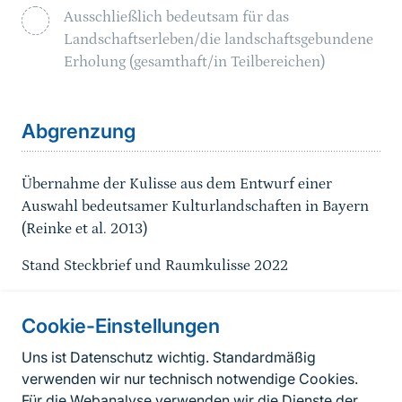
Ausschließlich bedeutsam für das
Landschaftserleben/die landschaftsgebundene
Erholung (gesamthaft/in Teilbereichen)
Sprungmarke
Abgrenzung
Übernahme der Kulisse aus dem Entwurf einer
Auswahl bedeutsamer Kulturlandschaften in Bayern
(Reinke et al. 2013)
Stand Steckbrief und Raumkulisse 2022
Cookie-Einstellungen
Informationen zur Seite
Uns ist Datenschutz wichtig. Standardmäßig
verwenden wir nur technisch notwendige Cookies.
Fußzeile
Kontakt zum BfN
Für die Webanalyse verwenden wir die Dienste der