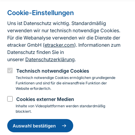
Cookie-Einstellungen
Informationen zur Seite
Uns ist Datenschutz wichtig. Standardmäßig
verwenden wir nur technisch notwendige Cookies.
Fußzeile
Kontakt zum BfN
Für die Webanalyse verwenden wir die Dienste der
Kontaktformular
etracker GmbH (
etracker.com
). Informationen zum
Datenschutz finden Sie in
Erklärung zur Barrierefreiheit
unserer
Datenschutzerklärung
.
Impressum
Technisch notwendige Cookies
Technisch notwendige Cookies ermöglichen grundlegende
Datenschutz
Funktionen und sind für die einwandfreie Funktion der
Website erforderlich.
Cookies externer Medien
Instagram
Facebook
YouTube
LinkedIn
Mastodon
Bluesky
Inhalte von Videoplattformen werden standardmäßig
blockiert.
Einwilligung
© 2026 Bundesamt für Naturschutz
zurückziehen
Auswahl bestätigen