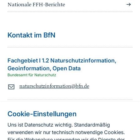
Nationale FFH-Berichte
Kontakt im BfN
Fachgebiet I 1.2 Naturschutzinformation,
Geoinformation, Open Data
Bundesamt für Naturschutz
naturschutzinformation@bfn.de
Cookie-Einstellungen
Informationen zur Seite
Uns ist Datenschutz wichtig. Standardmäßig
verwenden wir nur technisch notwendige Cookies.
Fußzeile
Kontakt zum BfN
Für die Webanalyse verwenden wir die Dienste der