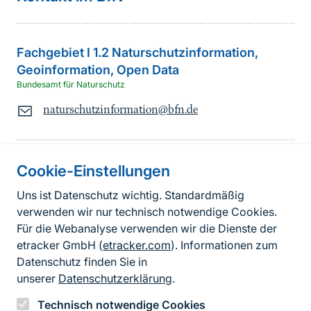
Fachgebiet I 1.2 Naturschutzinformation,
Geoinformation, Open Data
Bundesamt für Naturschutz
naturschutzinformation@bfn.de
Cookie-Einstellungen
Informationen zur Seite
Uns ist Datenschutz wichtig. Standardmäßig
verwenden wir nur technisch notwendige Cookies.
Fußzeile
Kontakt zum BfN
Für die Webanalyse verwenden wir die Dienste der
Kontaktformular
etracker GmbH (
etracker.com
). Informationen zum
Datenschutz finden Sie in
Erklärung zur Barrierefreiheit
unserer
Datenschutzerklärung
.
Impressum
Technisch notwendige Cookies