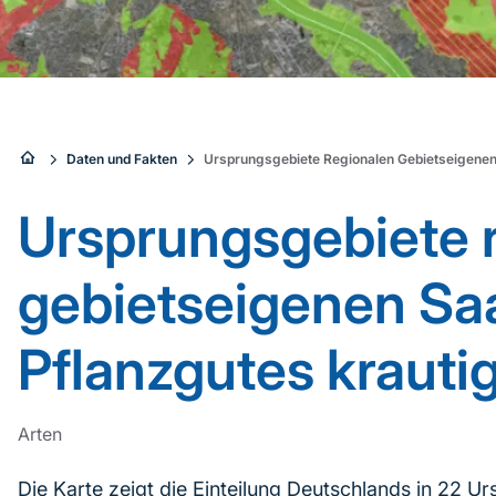
Sie
Daten und Fakten
Ursprungsgebiete Regionalen Gebietseigenen 
sind
Ursprungsgebiete 
hier:
gebietseigenen Sa
Pflanzgutes krauti
Arten
Die Karte zeigt die Einteilung Deutschlands in 22 U