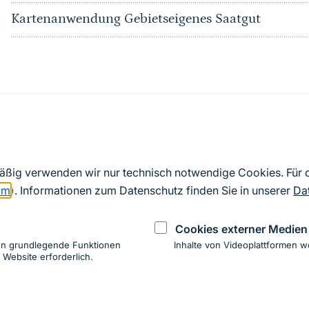
Kartenanwendung Gebietseigenes Saatgut
Kontakt im BfN
Fachgebiet I 1.2 Naturschutzinformation,
mäßig verwenden wir nur technisch notwendige Cookies. Für
Geoinformation, Open Data
om
). Informationen zum Datenschutz finden Sie in unserer
Da
Bundesamt für Naturschutz
naturschutzinformation@bfn.de
Cookies externer Medien
en grundlegende Funktionen
Inhalte von Videoplattformen w
 Website erforderlich.
ung
hen