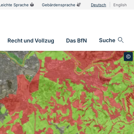
Leichte Sprache
Gebärdensprache
Deutsch
English
Sprachums
Suche
Recht und Vollzug
Das BfN