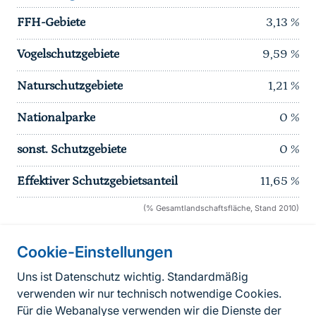
FFH-Gebiete
3,13
%
Vogelschutzgebiete
9,59
%
Naturschutzgebiete
1,21
%
Nationalparke
0
%
sonst. Schutzgebiete
0
%
Effektiver Schutzgebietsanteil
11,65
%
(% Gesamtlandschaftsfläche, Stand 2010)
Cookie-Einstellungen
Informationen zur Seite
Uns ist Datenschutz wichtig. Standardmäßig
verwenden wir nur technisch notwendige Cookies.
Fußzeile
Kontakt zum BfN
Für die Webanalyse verwenden wir die Dienste der