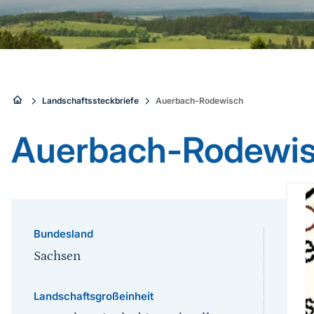
Sie
Landschaftssteckbriefe
Auerbach-Rodewisch
sind
Auerbach-Rodewi
hier:
Bundesland
Sachsen
Landschaftsgroßeinheit