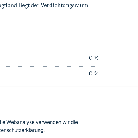
gtland liegt der Verdichtungsraum
0
%
0
%
0
%
0
%
0
%
 die Webanalyse verwenden wir die
tenschutzerklärung
.
0
%