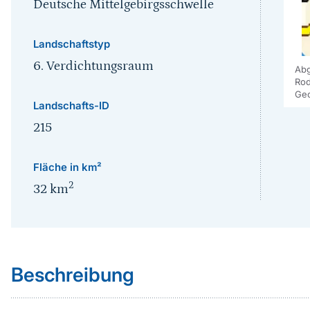
Deutsche Mittelgebirgsschwelle
Landschaftstyp
6. Verdichtungsraum
Abg
Rod
Geo
Landschafts-ID
215
Fläche in km²
2
32
km
Sprungmarke
Beschreibung