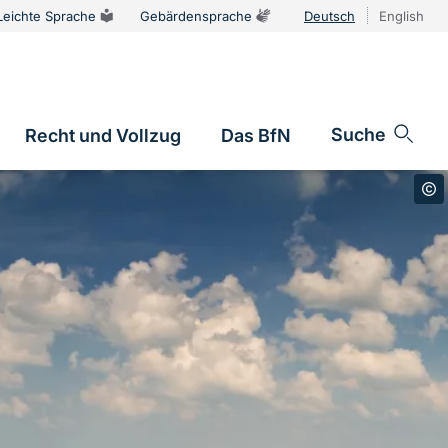
Leichte Sprache
Gebärdensprache
Deutsch
English
Sprachums
Suche
Recht und Vollzug
Das BfN