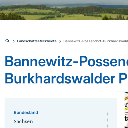
Sie
Landschaftssteckbriefe
Bannewitz-Possendorf-Burkhardswald
sind
Bannewitz-Possen
hier:
Burkhardswalder P
Bundesland
Sachsen