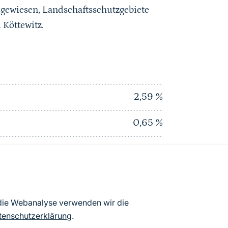
sgewiesen, Landschaftsschutzgebiete
 Köttewitz.
2,59
%
0,65
%
0,45
%
0
%
0
%
 die Webanalyse verwenden wir die
tenschutzerklärung
.
2,83
%