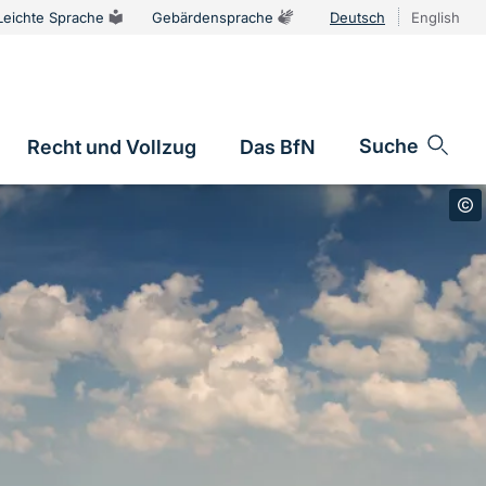
Leichte Sprache
Gebärdensprache
Deutsch
English
Sprachums
Suche
Recht und Vollzug
Das BfN