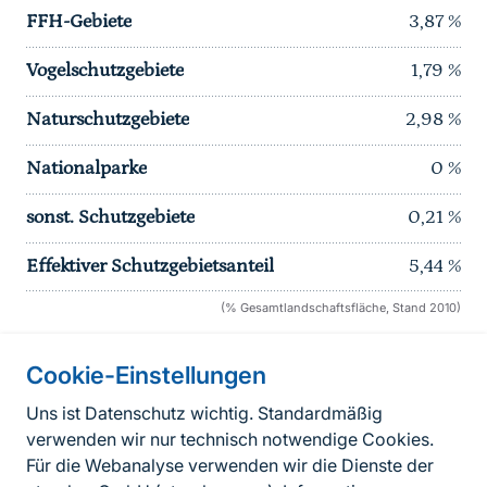
FFH-Gebiete
3,87
%
Vogelschutzgebiete
1,79
%
Naturschutzgebiete
2,98
%
Nationalparke
0
%
sonst. Schutzgebiete
0,21
%
Effektiver Schutzgebietsanteil
5,44
%
(% Gesamtlandschaftsfläche, Stand 2010)
Cookie-Einstellungen
Informationen zur Seite
Uns ist Datenschutz wichtig. Standardmäßig
verwenden wir nur technisch notwendige Cookies.
Fußzeile
Kontakt zum BfN
Für die Webanalyse verwenden wir die Dienste der