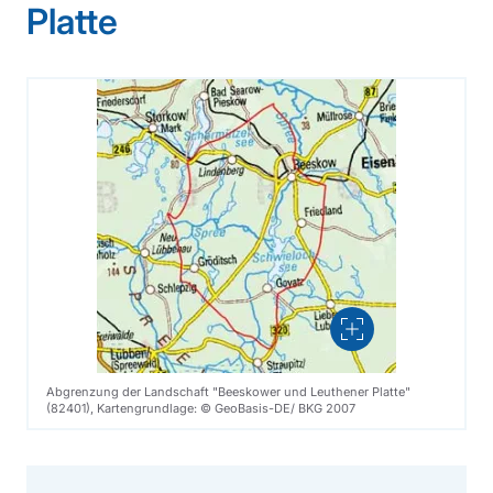
Platte
Vergrößern
Abgrenzung der Landschaft "Beeskower und Leuthener Platte"
(82401), Kartengrundlage: © GeoBasis-DE/ BKG 2007