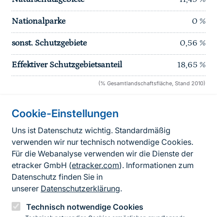
Nationalparke
0
%
sonst. Schutzgebiete
0,56
%
Effektiver Schutzgebietsanteil
18,65
%
(% Gesamtlandschaftsfläche, Stand 2010)
Cookie-Einstellungen
Informationen zur Seite
Uns ist Datenschutz wichtig. Standardmäßig
verwenden wir nur technisch notwendige Cookies.
Fußzeile
Kontakt zum BfN
Für die Webanalyse verwenden wir die Dienste der
Kontaktformular
etracker GmbH (
etracker.com
). Informationen zum
Datenschutz finden Sie in
Erklärung zur Barrierefreiheit
unserer
Datenschutzerklärung
.
Impressum
Technisch notwendige Cookies