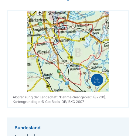
Vergrößern
Abgrenzung der Landschaft "Dahme-Seengebiet" (82201),
Kartengrundlage: © GeoBasis-DE/ BKG 2007
Bundesland