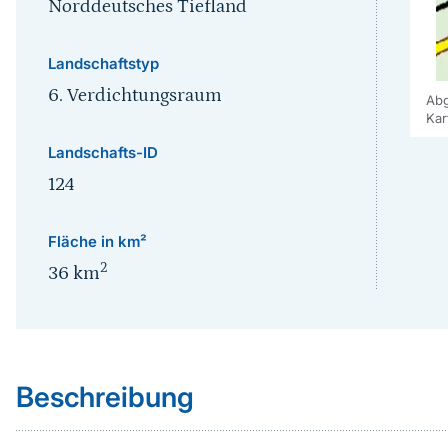
Norddeutsches Tiefland
Landschaftstyp
6. Verdichtungsraum
Abg
Kar
Landschafts-ID
124
Fläche in km²
2
36
km
Sprungmarke
Beschreibung