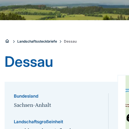
Sie
Landschaftssteckbriefe
Dessau
sind
Dessau
hier:
Bundesland
Sachsen-Anhalt
Landschaftsgroßeinheit