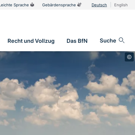
Leichte Sprache
Gebärdensprache
Deutsch
English
Sprachums
Suche
Recht und Vollzug
Das BfN