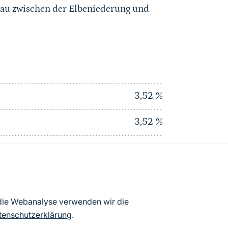
sau zwischen der Elbeniederung und
3,52
%
3,52
%
1,39
%
0
%
2,11
%
 die Webanalyse verwenden wir die
tenschutzerklärung
.
3,95
%