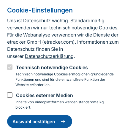
Cookie-Einstellungen
Informationen zur Seite
Uns ist Datenschutz wichtig. Standardmäßig
verwenden wir nur technisch notwendige Cookies.
Fußzeile
Kontakt zum BfN
Für die Webanalyse verwenden wir die Dienste der
Kontaktformular
etracker GmbH (
etracker.com
). Informationen zum
Datenschutz finden Sie in
Erklärung zur Barrierefreiheit
unserer
Datenschutzerklärung
.
Impressum
Technisch notwendige Cookies
Technisch notwendige Cookies ermöglichen grundlegende
Datenschutz
Funktionen und sind für die einwandfreie Funktion der
Website erforderlich.
Cookies externer Medien
Instagram
Facebook
YouTube
LinkedIn
Mastodon
Bluesky
Inhalte von Videoplattformen werden standardmäßig
blockiert.
Einwilligung
© 2026 Bundesamt für Naturschutz
zurückziehen
Auswahl bestätigen