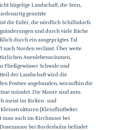
cht hügelige Landschaft, die Seen,
iedenartig genutzte
t die Eider, die nördlich Schillsdorfs
ungsänderungen und durch viele Bäche
ßlich durch ein ausgeprägtes Tal
 nach Norden verlässt. Über weite
natürlichen Auenlebensräumen,
en Fließgewässer Schwale und
teil der Landschaft wird die
den Postsee angebunden, woraufhin die
entine mündet. Die Moore sind zum
ich meist im Birken- und
Kleinstrukturen (Kleinflintbeker
et man auch im Kirchmoor bei
 Dosenmoor bei Bordesholm befindet