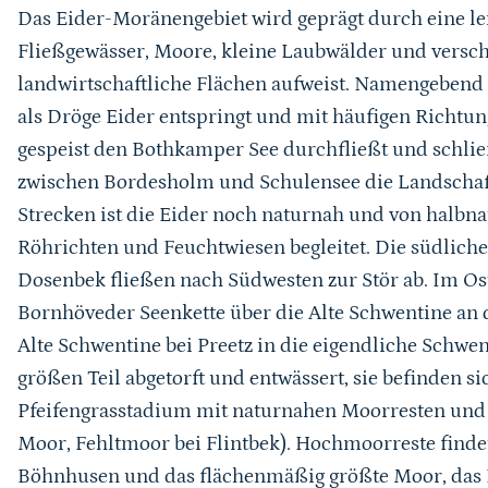
Das Eider-Moränengebiet wird geprägt durch eine lei
Fließgewässer, Moore, kleine Laubwälder und versch
landwirtschaftliche Flächen aufweist. Namengebend is
als Dröge Eider entspringt und mit häufigen Richt
gespeist den Bothkamper See durchfließt und schlie
zwischen Bordesholm und Schulensee die Landschaft
Strecken ist die Eider noch naturnah und von halb
Röhrichten und Feuchtwiesen begleitet. Die südlich
Dosenbek fließen nach Südwesten zur Stör ab. Im Ost
Bornhöveder Seenkette über die Alte Schwentine an 
Alte Schwentine bei Preetz in die eigendliche Schw
größen Teil abgetorft und entwässert, sie befinden s
Pfeifengrasstadium mit naturnahen Moorresten und 
Moor, Fehltmoor bei Flintbek). Hochmoorreste find
Böhnhusen und das flächenmäßig größte Moor, das