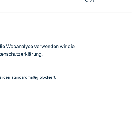
0
%
1,77
%
0
%
0
%
 die Webanalyse verwenden wir die
tenschutzerklärung
.
3,44
%
(% Gesamtlandschaftsfläche, Stand 2010)
erden standardmäßig blockiert.
Instagram
Facebook
YouTube
LinkedIn
Mastodon
Bluesky