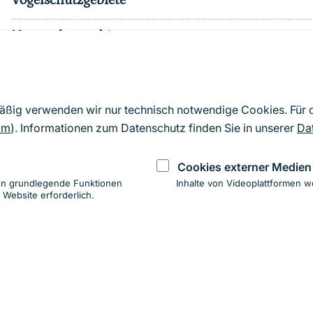
Vogelschutzgebiete
Naturschutzgebiete
Nationalparke
sonst. Schutzgebiete
mäßig verwenden wir nur technisch notwendige Cookies. Für
om
). Informationen zum Datenschutz finden Sie in unserer
Da
Effektiver Schutzgebietsanteil
Cookies externer Medien
en grundlegende Funktionen
Inhalte von Videoplattformen w
 Website erforderlich.
ung
hen
ung zur Barrierefreiheit
Impressum
Datenschutz