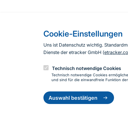
Cookie-Einstellungen
Uns ist Datenschutz wichtig. Standard
Dienste der etracker GmbH (
etracker.c
Technisch notwendige Cookies
Technisch notwendige Cookies ermöglich
und sind für die einwandfreie Funktion der
Einwillig
zurückzie
Auswahl bestätigen
Informationen zur Seite
Fußzeile
Kontakt zum BfN
Kontaktformular
Erklär