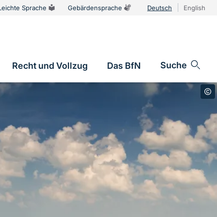
Leichte Sprache
Gebärdensprache
Deutsch
English
Sprachums
Suche
Recht und Vollzug
Das BfN