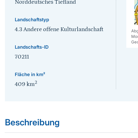
Norddeutsches Tiefland
Landschaftstyp
4.3 Andere offene Kulturlandschaft
Abg
Mor
Geo
Landschafts-ID
70211
Fläche in km²
2
409
km
Sprungmarke
Beschreibung