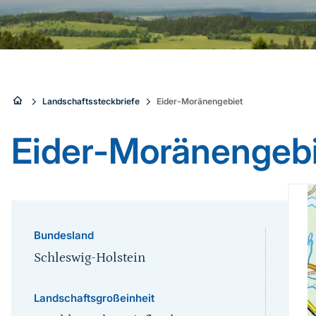
Sie
Landschaftssteckbriefe
Eider-Moränengebiet
sind
Eider-Moränengeb
hier:
Bundesland
Schleswig-Holstein
Landschaftsgroßeinheit