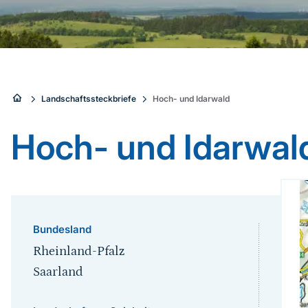
Sie
Landschaftssteckbriefe
Hoch- und Idarwald
sind
Hoch- und Idarwal
hier:
Bundesland
Rheinland-Pfalz
Saarland