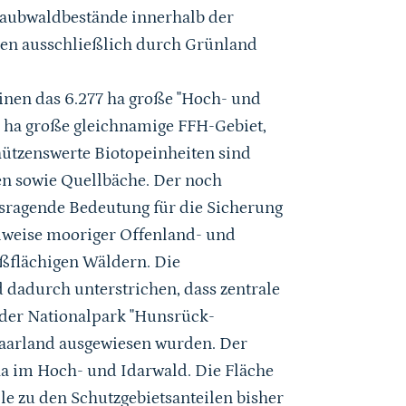
Laubwaldbestände innerhalb der
den ausschließlich durch Grünland
en das 6.277 ha große "Hoch- und
8 ha große gleichnamige FFH-Gebiet,
chützenswerte Biotopeinheiten sind
en sowie Quellbäche. Der noch
usragende Bedeutung für die Sicherung
ilweise mooriger Offenland- und
ßflächigen Wäldern. Die
 dadurch unterstrichen, dass zentrale
nder Nationalpark "Hunsrück-
aarland ausgewiesen wurden. Der
a im Hoch- und Idarwald. Die Fläche
e zu den Schutzgebietsanteilen bisher