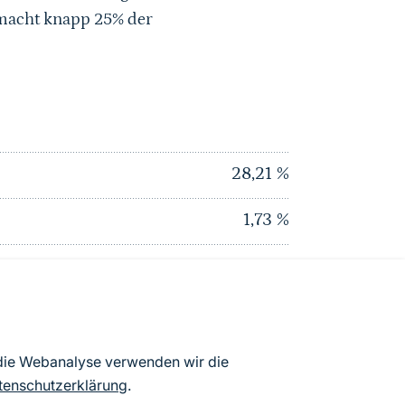
 macht knapp 25% der
28,21
%
1,73
%
4,42
%
0
%
1,57
%
 die Webanalyse verwenden wir die
tenschutzerklärung
.
29,78
%