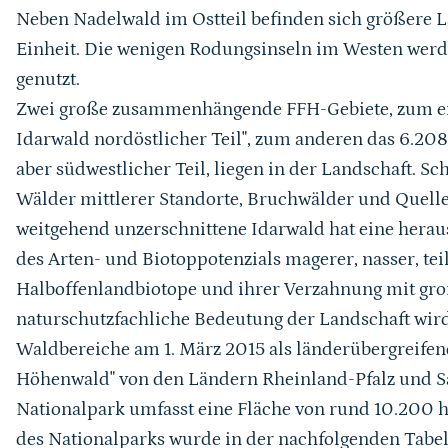
Neben Nadelwald im Ostteil befinden sich größere 
Einheit. Die wenigen Rodungsinseln im Westen wer
genutzt.
Zwei große zusammenhängende FFH-Gebiete, zum ein
Idarwald nordöstlicher Teil", zum anderen das 6.20
aber südwestlicher Teil, liegen in der Landschaft. S
Wälder mittlerer Standorte, Bruchwälder und Quell
weitgehend unzerschnittene Idarwald hat eine hera
des Arten- und Biotoppotenzials magerer, nasser, te
Halboffenlandbiotope und ihrer Verzahnung mit gro
naturschutzfachliche Bedeutung der Landschaft wird
Waldbereiche am 1. März 2015 als länderübergreife
Höhenwald" von den Ländern Rheinland-Pfalz und S
Nationalpark umfasst eine Fläche von rund 10.200 h
des Nationalparks wurde in der nachfolgenden Tabell