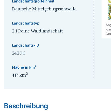
Landschaftsgroßeinheit
Deutsche Mittelgebirgsschwelle
Landschaftstyp
Abg
Ida
2.1 Reine Waldlandschaft
Geo
Landschafts-ID
24200
Fläche in km²
2
417
km
Sprungmarke
Beschreibung