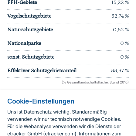
FFH-Gebiete
15,22
%
Vogelschutzgebiete
52,74
%
Naturschutzgebiete
0,52
%
Nationalparke
0
%
sonst. Schutzgebiete
0
%
Effektiver Schutzgebietsanteil
55,57
%
(% Gesamtlandschaftsfläche, Stand 2010)
Cookie-Einstellungen
Informationen zur Seite
Uns ist Datenschutz wichtig. Standardmäßig
verwenden wir nur technisch notwendige Cookies.
Fußzeile
Kontakt zum BfN
Für die Webanalyse verwenden wir die Dienste der
Kontaktformular
etracker GmbH (
etracker.com
). Informationen zum