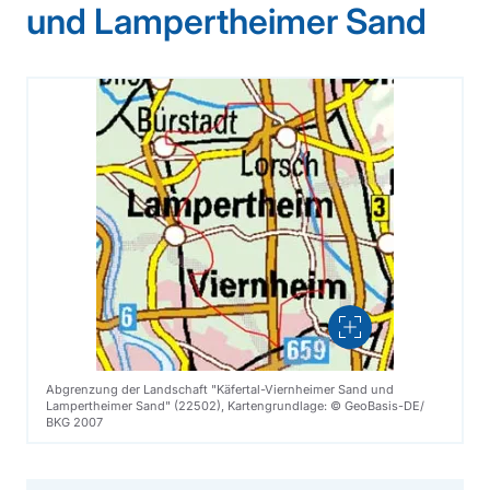
und Lampertheimer Sand
Vergrößern
Abgrenzung der Landschaft "Käfertal-Viernheimer Sand und
Lampertheimer Sand" (22502), Kartengrundlage: © GeoBasis-DE/
BKG 2007