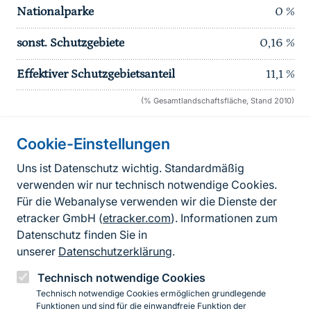
Nationalparke
0
%
sonst. Schutzgebiete
0,16
%
Effektiver Schutzgebietsanteil
11,1
%
(% Gesamtlandschaftsfläche, Stand 2010)
Cookie-Einstellungen
Informationen zur Seite
Uns ist Datenschutz wichtig. Standardmäßig
verwenden wir nur technisch notwendige Cookies.
Fußzeile
Kontakt zum BfN
Für die Webanalyse verwenden wir die Dienste der
Kontaktformular
etracker GmbH (
etracker.com
). Informationen zum
Datenschutz finden Sie in
Erklärung zur Barrierefreiheit
unserer
Datenschutzerklärung
.
Impressum
Technisch notwendige Cookies
Technisch notwendige Cookies ermöglichen grundlegende
Datenschutz
Funktionen und sind für die einwandfreie Funktion der