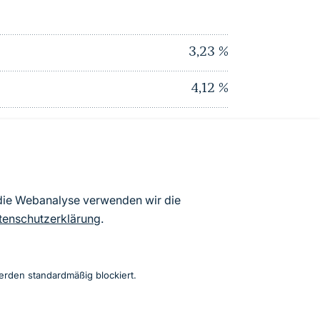
3,23
%
4,12
%
5,54
%
0
%
1,38
%
 die Webanalyse verwenden wir die
tenschutzerklärung
.
9,38
%
(% Gesamtlandschaftsfläche, Stand 2010)
erden standardmäßig blockiert.