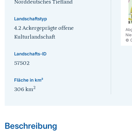
Norddeutsches Tiefland
Landschaftstyp
4.2 Ackergeprägte offene
Abg
Nie
Kulturlandschaft
© 
Landschafts-ID
57502
Fläche in km²
2
306
km
Sprungmarke
Beschreibung