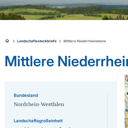
Sie
Landschaftssteckbriefe
Mittlere Niederrheinebene
sind
Mittlere Niederrhe
hier:
Bundesland
Nordrhein-Westfalen
Landschaftsgroßeinheit