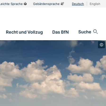
Leichte Sprache
Gebärdensprache
Deutsch
English
Sprachums
Suche
Recht und Vollzug
Das BfN