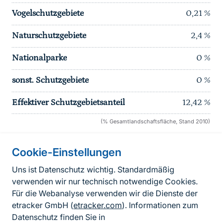
Vogelschutzgebiete
0,21
%
Naturschutzgebiete
2,4
%
Nationalparke
0
%
sonst. Schutzgebiete
0
%
Effektiver Schutzgebietsanteil
12,42
%
(% Gesamtlandschaftsfläche, Stand 2010)
Cookie-Einstellungen
Informationen zur Seite
Uns ist Datenschutz wichtig. Standardmäßig
verwenden wir nur technisch notwendige Cookies.
Fußzeile
Kontakt zum BfN
Für die Webanalyse verwenden wir die Dienste der
Kontaktformular
etracker GmbH (
etracker.com
). Informationen zum
Datenschutz finden Sie in