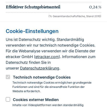
Effektiver Schutzgebietsanteil
0,24
%
(% Gesamtlandschaftsfläche, Stand 2010)
Cookie-Einstellungen
Informationen zur Seite
Uns ist Datenschutz wichtig. Standardmäßig
verwenden wir nur technisch notwendige Cookies.
Fußzeile
Kontakt zum BfN
Für die Webanalyse verwenden wir die Dienste der
Kontaktformular
etracker GmbH (
etracker.com
). Informationen zum
Datenschutz finden Sie in
Erklärung zur Barrierefreiheit
unserer
Datenschutzerklärung
.
Impressum
Technisch notwendige Cookies
Technisch notwendige Cookies ermöglichen grundlegende
Datenschutz
Funktionen und sind für die einwandfreie Funktion der
Website erforderlich.
Cookies externer Medien
Instagram
Facebook
YouTube
LinkedIn
Mastodon
Bluesky
Inhalte von Videoplattformen werden standardmäßig