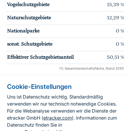
Vogelschutzgebiete
15,39
%
Naturschutzgebiete
12,29
%
Nationalparke
0
%
sonst. Schutzgebiete
0
%
Effektiver Schutzgebietsanteil
50,51
%
(% Gesamtlandschaftsfläche, Stand 2010)
Cookie-Einstellungen
Informationen zur Seite
Uns ist Datenschutz wichtig. Standardmäßig
verwenden wir nur technisch notwendige Cookies.
Fußzeile
Kontakt zum BfN
Für die Webanalyse verwenden wir die Dienste der
Kontaktformular
etracker GmbH (
etracker.com
). Informationen zum
Datenschutz finden Sie in
Erklärung zur Barrierefreiheit