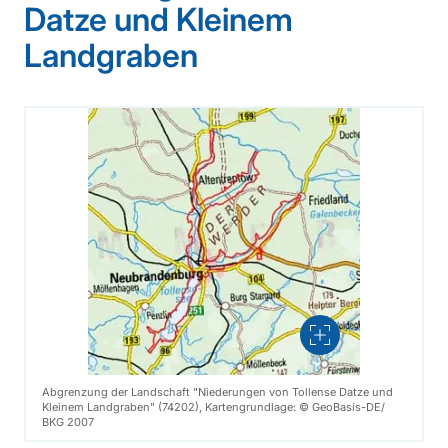
Datze und Kleinem
Landgraben
Vergrößern
Abgrenzung der Landschaft "Niederungen von Tollense Datze und
Kleinem Landgraben" (74202), Kartengrundlage: © GeoBasis-DE/
BKG 2007