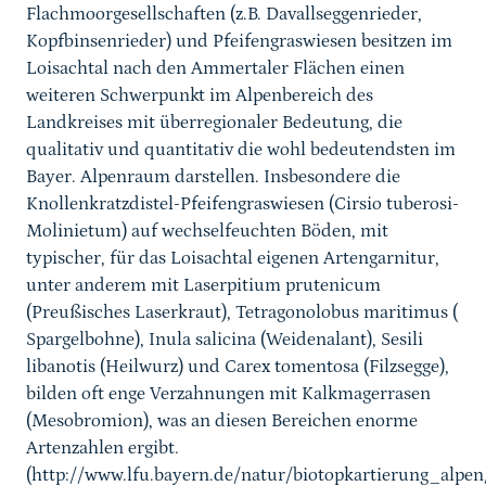
Flachmoorgesellschaften (z.B. Davallseggenrieder,
Kopfbinsenrieder) und Pfeifengraswiesen besitzen im
Loisachtal nach den Ammertaler Flächen einen
weiteren Schwerpunkt im Alpenbereich des
Landkreises mit überregionaler Bedeutung, die
qualitativ und quantitativ die wohl bedeutendsten im
Bayer. Alpenraum darstellen. Insbesondere die
Knollenkratzdistel-Pfeifengraswiesen (Cirsio tuberosi-
Molinietum) auf wechselfeuchten Böden, mit
typischer, für das Loisachtal eigenen Artengarnitur,
unter anderem mit Laserpitium prutenicum
(Preußisches Laserkraut), Tetragonolobus maritimus (
Spargelbohne), Inula salicina (Weidenalant), Sesili
libanotis (Heilwurz) und Carex tomentosa (Filzsegge),
bilden oft enge Verzahnungen mit Kalkmagerrasen
(Mesobromion), was an diesen Bereichen enorme
Artenzahlen ergibt.
(http://www.lfu.bayern.de/natur/biotopkartierung_alpe