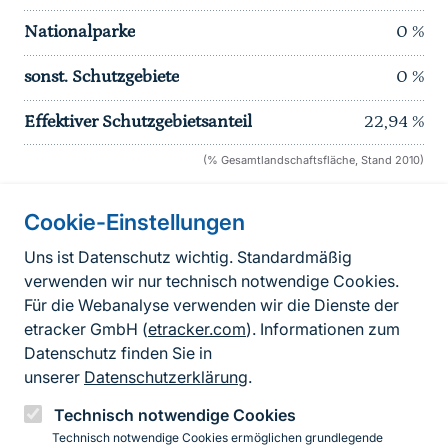
Nationalparke
0
%
sonst. Schutzgebiete
0
%
Effektiver Schutzgebietsanteil
22,94
%
(% Gesamtlandschaftsfläche, Stand 2010)
Cookie-Einstellungen
Informationen zur Seite
Uns ist Datenschutz wichtig. Standardmäßig
verwenden wir nur technisch notwendige Cookies.
Fußzeile
Kontakt zum BfN
Für die Webanalyse verwenden wir die Dienste der
Kontaktformular
etracker GmbH (
etracker.com
). Informationen zum
Datenschutz finden Sie in
Erklärung zur Barrierefreiheit
unserer
Datenschutzerklärung
.
Impressum
Technisch notwendige Cookies
Technisch notwendige Cookies ermöglichen grundlegende