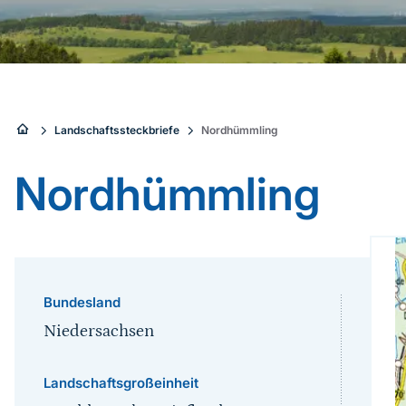
Sie
Landschaftssteckbriefe
Nordhümmling
sind
Nordhümmling
hier:
Bundesland
Niedersachsen
Landschaftsgroßeinheit