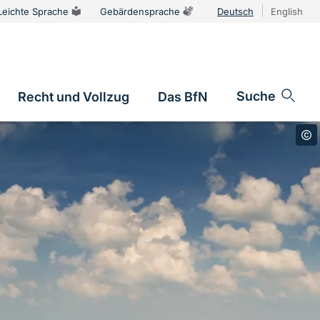
Leichte Sprache
Gebärdensprache
Deutsch
English
Sprachums
Suche
Recht und Vollzug
Das BfN