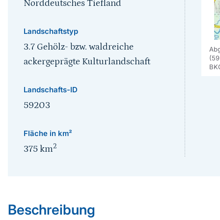
Norddeutsches Tiefland
Landschaftstyp
3.7 Gehölz- bzw. waldreiche
Abg
(59
ackergeprägte Kulturlandschaft
BK
Landschafts-ID
59203
Fläche in km²
2
375
km
Sprungmarke
Beschreibung