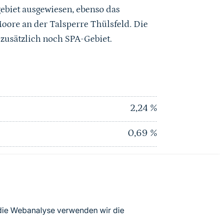
ebiet ausgewiesen, ebenso das
ore an der Talsperre Thülsfeld. Die
 zusätzlich noch SPA-Gebiet.
2,24
%
0,69
%
3,1
%
0
%
0
%
 die Webanalyse verwenden wir die